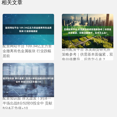
相关文章
配资网站平台 109.34亿主力资
昆明配资平台 东吴期货研究所
金撤离有色金属板块 行业跌幅
策略参考｜供需基本面偏紧，双
居前
焦估值攀升，后市怎么走？
配资知识股 弹无虚发！刘泽一
半场出战8分52秒3投全中 贡献
8分&正负值+10